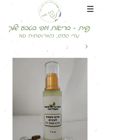
נשית - בריאות ויופי בטבע שלך
עדי סמט, נטורופתית ND