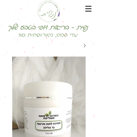
נשית - בריאות ויופי בטבע שלך
עדי סמט, נטורופתית ND